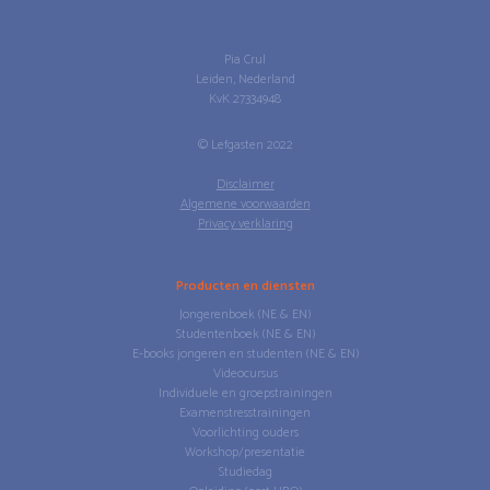
Pia Crul
Leiden, Nederland
KvK 27334948
© Lefgasten 2022
Disclaimer
Algemene voorwaarden
Privacy verklaring
Producten en diensten
Jongerenboek (NE & EN)
Studentenboek (NE & EN)
E-books jongeren en studenten (NE & EN)
Videocursus
Individuele en groepstrainingen
Examenstresstrainingen
Voorlichting ouders
Workshop/presentatie
Studiedag